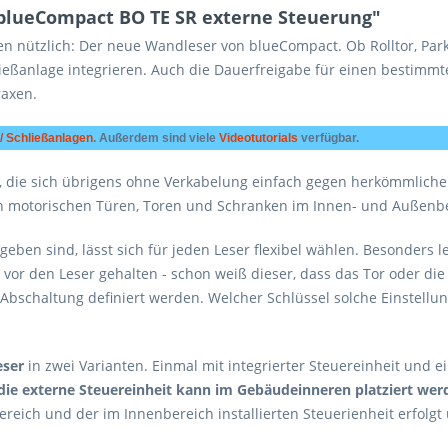
blueCompact BO TE SR externe Steuerung"
n nützlich: Der neue Wandleser von blueCompact. Ob Rolltor, Par
chließanlage integrieren. Auch die Dauerfreigabe für einen bestim
raxen.
/ Schließanlagen
. Außerdem sind viele
Videotutorials
verfügbar.
 die sich übrigens ohne Verkabelung einfach gegen herkömmliche 
 motorischen Türen, Toren und Schranken im Innen- und Außenbe
geben sind, lässt sich für jeden Leser flexibel wählen. Besonders le
vor den Leser gehalten - schon weiß dieser, dass das Tor oder die 
bschaltung definiert werden. Welcher Schlüssel solche Einstellung
ser
in zwei Varianten. Einmal mit integrierter Steuereinheit und 
die externe Steuereinheit kann im Gebäudeinneren platziert werd
ch und der im Innenbereich installierten Steuerienheit erfolgt ü