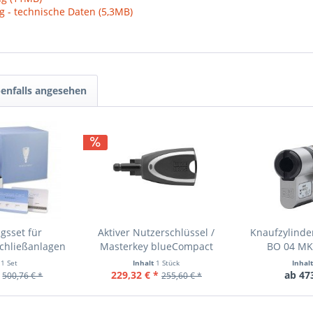
- technische Daten (5,3MB)
enfalls angesehen
gsset für
Aktiver Nutzerschlüssel /
Knaufzylinde
chließanlagen
Masterkey blueCompact
BO 04 MK 
t
1 Set
Inhalt
1 Stück
Inhal
229,32 € *
ab 47
500,76 € *
255,60 € *