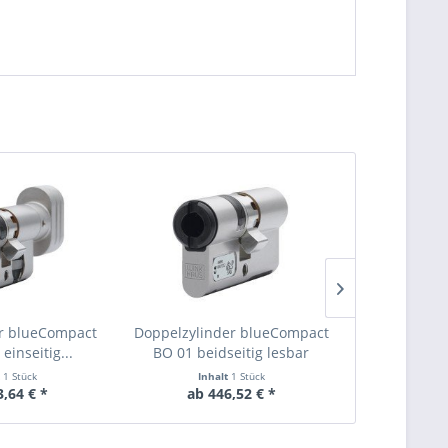
r blueCompact
Doppelzylinder blueCompact
BlueCompact 
einseitig...
BO 01 beidseitig lesbar
t
1 Stück
Inhalt
1 Stück
Inha
3,64 € *
ab 446,52 € *
35,90 €