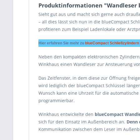
Produktinformationen "Wandleser 
Sieht gut aus und macht sich gerne auch drauße
– all dies lässt sich nun in die blueCompact S
profitieren zum Beispiel Ladenlokale oder Arztp
Hier erfahren Sie mehr zu
blueCompact Schließzylindern 
Neben den kompakten elektronischen Zylindern,
Winkhaus einen Wandleser zur Ansteuerung von
Das Zeitfenster, in dem diese zur Öffnung freige
wird lediglich der blueCompact Schlüssel länger 
Wunsch kann eine Uhrzeit für die automatische A
programmierbar.
Winkhaus entwickelte den
blueCompact Wandle
sich für den Einsatz im Außenbereich an.
Denn 
Kommunikation zwischen dem Leser im Außenberei