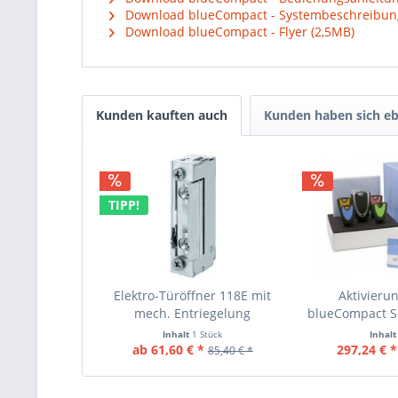
Download blueCompact - Systembeschreibung 
Download blueCompact - Flyer (2,5MB)
Kunden kauften auch
Kunden haben sich eb
TIPP!
Elektro-Türöffner 118E mit
Aktivierun
mech. Entriegelung
blueCompact S
Inhalt
1 Stück
Inhal
ab 61,60 € *
297,24 € *
85,40 € *