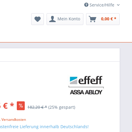
Service/Hilfe
Mein Konto
0,00 € *
 € *
182,20 € *
(
25
% gespart)
l. Versandkosten
stenfreie Lieferung innerhalb Deutschlands!