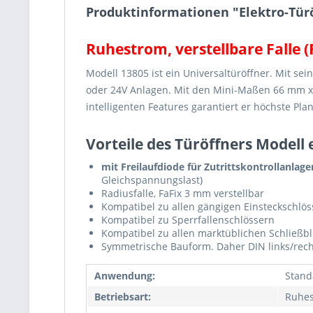
Produktinformationen "Elektro-Türö
Ruhestrom, verstellbare Falle (
Modell 13805 ist ein Universaltüröffner. Mit s
oder 24V Anlagen. Mit den Mini-Maßen 66 mm x 1
intelligenten Features garantiert er höchste Pl
Vorteile des Türöffners Modell e
mit Freilaufdiode für Zutrittskontrollanlage
Gleichspannungslast)
Radiusfalle, FaFix 3 mm verstellbar
Kompatibel zu allen gängigen Einsteckschlös
Kompatibel zu Sperrfallenschlössern
Kompatibel zu allen marktüblichen Schließble
Symmetrische Bauform. Daher DIN links/rech
Anwendung:
Stan
Betriebsart:
Ruhe