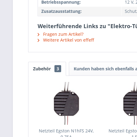
Betriebsspannung:
12 V, 
Zusatzausstattung:
Schut
Weiterführende Links zu "Elektro-T
Fragen zum Artikel?
Weitere Artikel von effeff
Zubehör
3
Kunden haben sich ebenfalls
Netzteil Egston N1hFS 24V,
Netzteil Egst
0.75A
1,