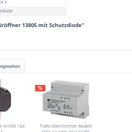
24 V
zdiode
üröffner 13805 mit Schutzdiode"
 angesehen
on N1hFS 12V,
Trafo-Gleichrichter Modell
5A
1001 12 oder 24 V AC/DC