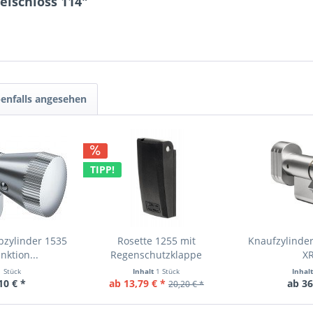
elschloss 114"
enfalls angesehen
TIPP!
bzylinder 1535
Rosette 1255 mit
Knaufzylinde
nktion...
Regenschutzklappe
XR
1 Stück
Inhalt
1 Stück
Inhal
10 € *
ab 13,79 € *
ab 36
20,20 € *