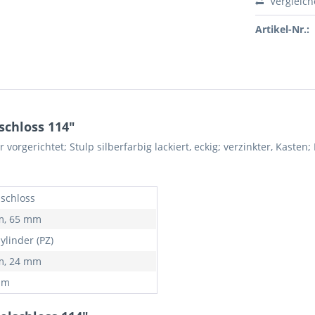
Vergleic
Artikel-Nr.:
chloss 114"
vorgerichtet; Stulp silberfarbig lackiert, eckig; verzinkter, Kasten;
lschloss
m, 65 mm
zylinder (PZ)
m, 24 mm
mm