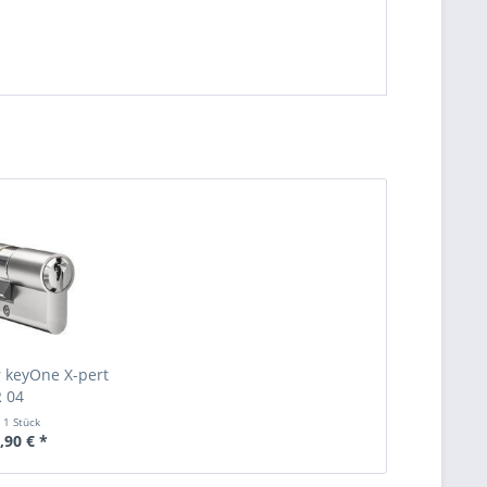
r keyOne X-pert
 04
t
1 Stück
,90 € *