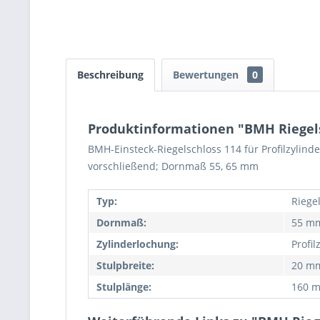
Beschreibung
Bewertungen
0
Produktinformationen "BMH Riegels
BMH-Einsteck-Riegelschloss 114 für Profilzylinder 
vorschließend; Dornmaß 55, 65 mm
Typ:
Riege
Dornmaß:
55 m
Zylinderlochung:
Profil
Stulpbreite:
20 m
Stulplänge:
160 