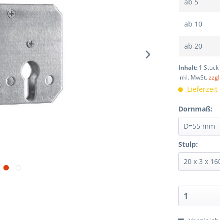
ab
5
ab
10
ab
20
Inhalt:
1 Stück
inkl. MwSt.
zzg
Lieferzeit
Dornmaß:
Stulp: