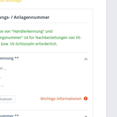
 28 Werktage
ungs- / Anlagennummer
be von "Händlerkennung" und
ungsnummer" ist für Nachbestellungen von VS-
 bzw. VS-Schlüsseln erforderlich.
kennung **
 ...
.
...
Wichtige Informationen
ksetzen
nummer **