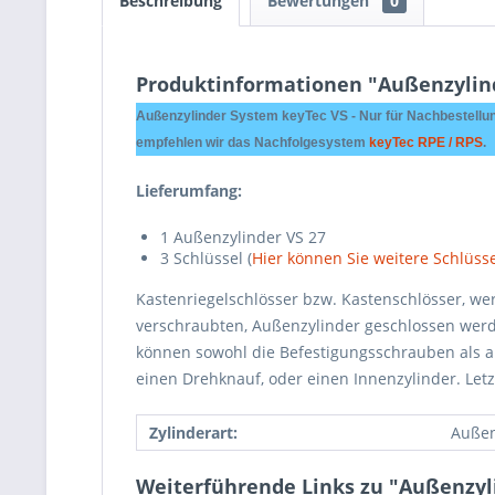
Beschreibung
Bewertungen
0
Produktinformationen "Außenzylind
Außenzylinder System keyTec VS - Nur für Nachbestellun
empfehlen wir das Nachfolgesystem
keyTec RPE / RPS
.
Lieferumfang:
1 Außenzylinder VS 27
3 Schlüssel (
Hier können Sie weitere Schlüsse
Kastenriegelschlösser bzw. Kastenschlösser, we
verschraubten, Außenzylinder geschlossen werd
können sowohl die Befestigungsschrauben als a
einen Drehknauf, oder einen Innenzylinder. Let
Zylinderart:
Außen
Weiterführende Links zu "Außenzyli