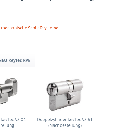
 mechanische Schließsysteme
 NEU keytec RPE
 keyTec VS 04
Doppelzylinder keyTec VS 51
tellung)
(Nachbestellung)