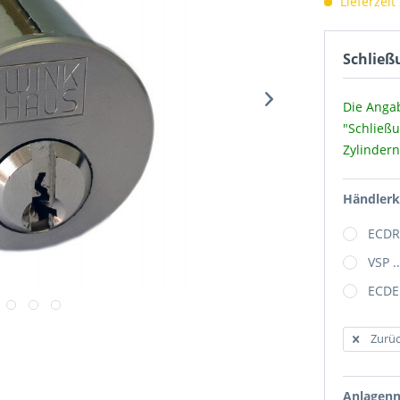
Lieferzeit
Schließ
Die Anga
"Schließ
Zylindern
Händler
ECDRH
VSP ..
ECDE 
Zurüc
Anlagen