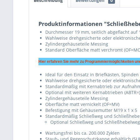
Beschreibung
Bewertungen
0
Produktinformationen "Schließhebe
Durchmesser 19 mm, seitlich abgeflacht auf
Wahlweise drehgesicherte oder elektronische
Zylindergehäuseteile Messing
Standard Oberfläche matt verchromt (OF=MC
Hier erfahren Sie mehr zu Programmiermöglichkeiten und
Ideal für den Einsatz in Briefkästen, Spin
Wahlweise drehgesicherte oder elektronische
Standardmäßig mit Kernabtrieb zur Aufnah
Optional mit weiteren Kernabtrieben (ABTR=)
Zylindergehäuseteile Messing
Oberfläche matt vernickelt (OF=MV)
Befestigung mit Gehäusemutter M19 x 1 x 5
Standardmäßig Schließweg und Schließhebelw
Optional Schließweg und Schließhebelweg 1
Wartungsfrei bis ca. 200.000 Zyklen
Staub- und Regenschutzkappe erhältlich (SU