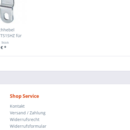
chhebel
TS1SHZ für
...
1 Stück
 € *
Shop Service
Kontakt
Versand / Zahlung
Widerrufsrecht
Widerrufsformular