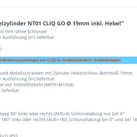
lzylinder NT01 CLIQ GO Ø 19mm inkl. Hebel"
 16 mm -ohne Schlüssel-
 Ausführung (V=) lieferbar
)
 Mindestaustattungen von CLIQ Go Schließzylindern / Schließanlagen.
den und Metallschränken mit Zylinder-Hebelschloss-Bohrmaß 19mm
 Ausführung (V=) lieferbar
me von Schließhebeln (ABTR=M10S8)
 lieferbar
eg 90° links oder rechts (AUS=0) Schlüsselabzug nur bei 0°
80° links oder rechts (AUS=180) Schlüsselabzug bei 0° und bei 18
R=1) IP55