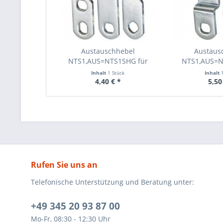
Austauschhebel
Austaus
NTS1,AUS=NTS1SHG für
NTS1,AUS=N
IKON...
IKON
Inhalt
1 Stück
Inhalt
4,40 € *
5,50
Rufen Sie uns an
Telefonische Unterstützung und Beratung unter:
+49 345 20 93 87 00
Mo-Fr, 08:30 - 12:30 Uhr