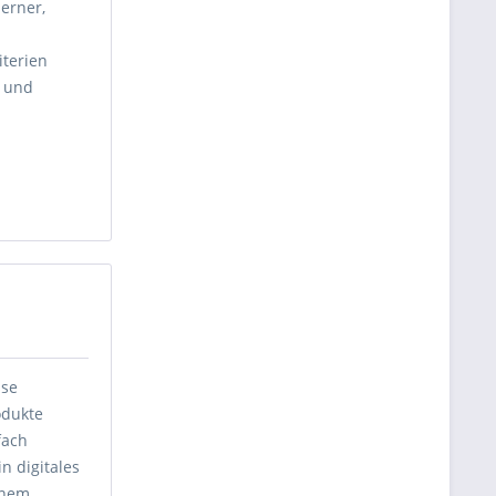
erner,
iterien
n und
sse
odukte
fach
n digitales
inem