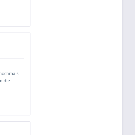
 nochmals
m die